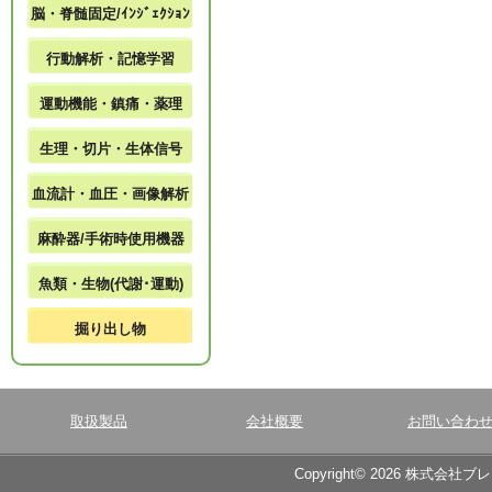
脳・脊髄固定/ｲﾝｼﾞｪｸｼｮﾝ
行動解析・記憶学習
運動機能・鎮痛・薬理
生理・切片・生体信号
血流計・血圧・画像解析
麻酔器/手術時使用機器
魚類・生物(代謝･運動)
掘り出し物
取扱製品
会社概要
お問い合わ
Copyright© 2026 株式会社ブ