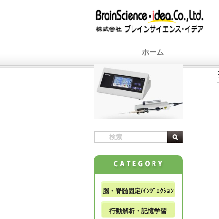
ホーム
脳・脊髄固定/ｲﾝｼﾞｪｸｼｮﾝ
行動解析・記憶学習