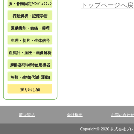
脳・脊髄固定/ｲﾝｼﾞｪｸｼｮﾝ
トップページへ戻
行動解析・記憶学習
運動機能・鎮痛・薬理
生理・切片・生体信号
血流計・血圧・画像解析
麻酔器/手術時使用機器
魚類・生物(代謝･運動)
掘り出し物
取扱製品
会社概要
お問い合わ
Copyright© 2026 株式会社ブ