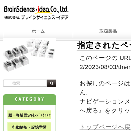
ホーム
取扱製品
指定されたペ
このページの URL
2/2023/08/03/their
お探しのページは
ん。
ナビゲーションメ
へ戻る』をクリッ
脳・脊髄固定/ｲﾝｼﾞｪｸｼｮﾝ
トップページへ戻
行動解析・記憶学習