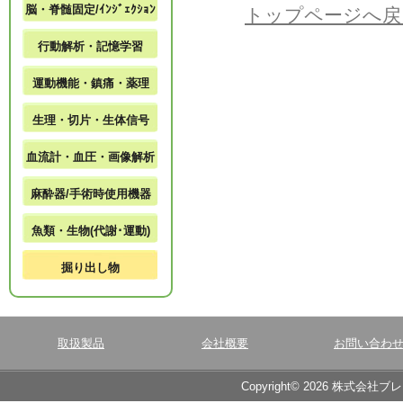
脳・脊髄固定/ｲﾝｼﾞｪｸｼｮﾝ
トップページへ戻
行動解析・記憶学習
運動機能・鎮痛・薬理
生理・切片・生体信号
血流計・血圧・画像解析
麻酔器/手術時使用機器
魚類・生物(代謝･運動)
掘り出し物
取扱製品
会社概要
お問い合わ
Copyright© 2026 株式会社ブ