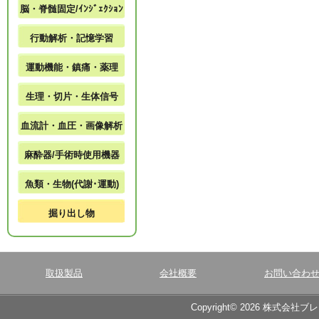
脳・脊髄固定/ｲﾝｼﾞｪｸｼｮﾝ
行動解析・記憶学習
運動機能・鎮痛・薬理
生理・切片・生体信号
血流計・血圧・画像解析
麻酔器/手術時使用機器
魚類・生物(代謝･運動)
掘り出し物
取扱製品
会社概要
お問い合わ
Copyright© 2026 株式会社ブ