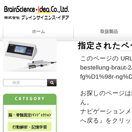
ホーム
取扱製品
指定されたペ
このページの URL
bestellung-braut-
fg%D1%98r-ng%D
お探しのページは
ん。
ナビゲーションメ
脳・脊髄固定/ｲﾝｼﾞｪｸｼｮﾝ
へ戻る』をクリッ
行動解析・記憶学習