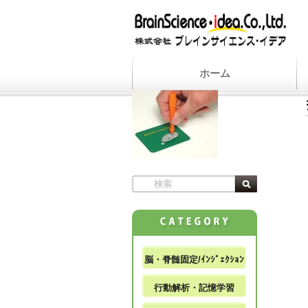
ホーム
脳・脊髄固定/ｲﾝｼﾞｪｸｼｮﾝ
行動解析・記憶学習