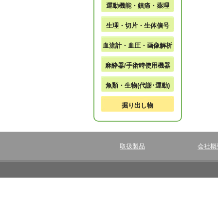
運動機能・鎮痛・薬理
生理・切片・生体信号
血流計・血圧・画像解析
麻酔器/手術時使用機器
魚類・生物(代謝･運動)
掘り出し物
取扱製品
会社概