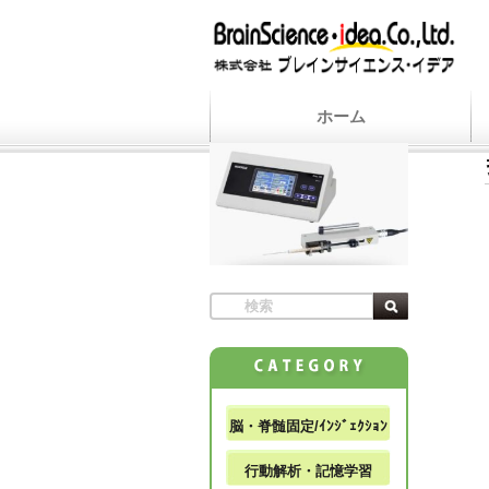
ホーム
脳・脊髄固定/ｲﾝｼﾞｪｸｼｮﾝ
行動解析・記憶学習