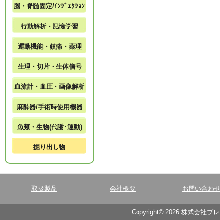
脳・脊髄固定/ｲﾝｼﾞｪｸｼｮﾝ
行動解析・記憶学習
運動機能・鎮痛・薬理
生理・切片・生体信号
血流計・血圧・画像解析
麻酔器/手術時使用機器
魚類・生物(代謝･運動)
掘り出し物
取扱製品
会社概要
お問い合わ
Copyright© 2026 株式会社ブ