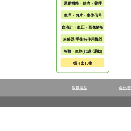
運動機能・鎮痛・薬理
生理・切片・生体信号
血流計・血圧・画像解析
麻酔器/手術時使用機器
魚類・生物(代謝･運動)
掘り出し物
取扱製品
会社概