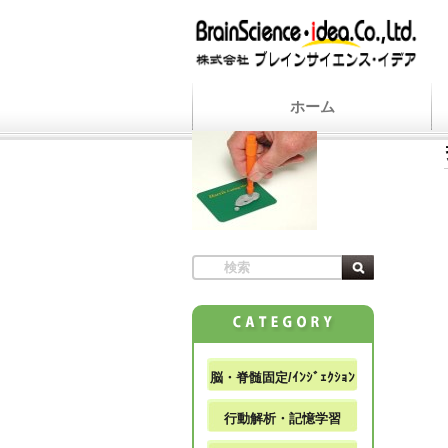
ホーム
脳・脊髄固定/ｲﾝｼﾞｪｸｼｮﾝ
行動解析・記憶学習