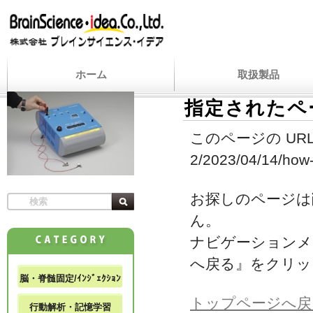
ホーム
取扱製品
指定されたペ
このページの URL
2/2023/04/14/how-
お探しのページは
ん。
ナビゲーションメ
へ戻る』をクリッ
脳・脊髄固定/ｲﾝｼﾞｪｸｼｮﾝ
トップページへ戻
行動解析・記憶学習