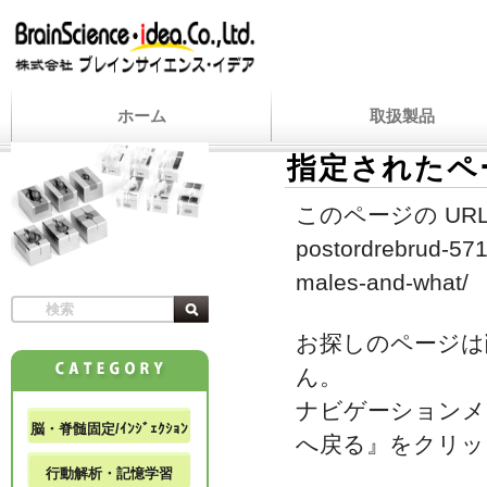
ホーム
取扱製品
指定されたペ
このページの URL
postordrebrud-571
males-and-what/
お探しのページは
ん。
ナビゲーションメ
脳・脊髄固定/ｲﾝｼﾞｪｸｼｮﾝ
へ戻る』をクリッ
行動解析・記憶学習