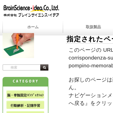
ホーム
取扱製品
指定されたペ
このページの URL
corrispondenza-su
pompino-memorabi
お探しのページは
ん。
ナビゲーションメ
脳・脊髄固定/ｲﾝｼﾞｪｸｼｮﾝ
へ戻る』をクリッ
行動解析・記憶学習