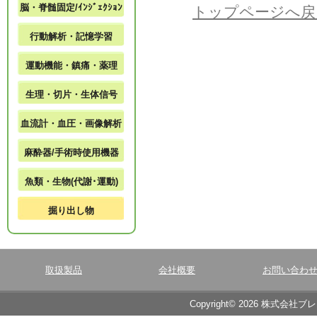
脳・脊髄固定/ｲﾝｼﾞｪｸｼｮﾝ
トップページへ戻
行動解析・記憶学習
運動機能・鎮痛・薬理
生理・切片・生体信号
血流計・血圧・画像解析
麻酔器/手術時使用機器
魚類・生物(代謝･運動)
掘り出し物
取扱製品
会社概要
お問い合わ
Copyright© 2026 株式会社ブ