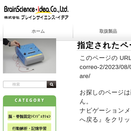
ホーム
取扱製品
指定されたペ
このページの URL
correo-2/2023/08/
are/
お探しのページは
ん。
ナビゲーションメ
脳・脊髄固定/ｲﾝｼﾞｪｸｼｮﾝ
へ戻る』をクリッ
行動解析・記憶学習