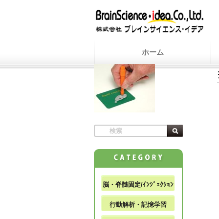
ホーム
脳・脊髄固定/ｲﾝｼﾞｪｸｼｮﾝ
行動解析・記憶学習