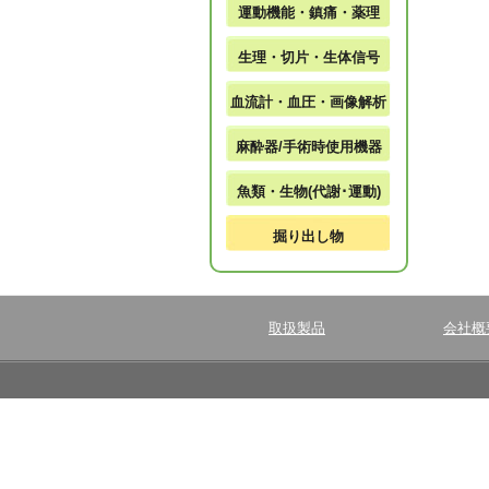
運動機能・鎮痛・薬理
生理・切片・生体信号
血流計・血圧・画像解析
麻酔器/手術時使用機器
魚類・生物(代謝･運動)
掘り出し物
取扱製品
会社概