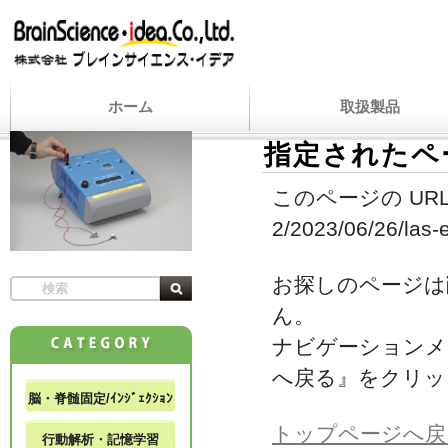
ホーム
取扱製品
指定されたペ
このページの URL
2/2023/06/26/las-
お探しのページは
ん。
ナビゲーションメ
へ戻る』をクリッ
脳・脊髄固定/ｲﾝｼﾞｪｸｼｮﾝ
トップページへ戻
行動解析・記憶学習