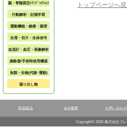
脳・脊髄固定/ｲﾝｼﾞｪｸｼｮﾝ
トップページへ戻
行動解析・記憶学習
運動機能・鎮痛・薬理
生理・切片・生体信号
血流計・血圧・画像解析
麻酔器/手術時使用機器
魚類・生物(代謝･運動)
掘り出し物
取扱製品
会社概要
お問い合わ
Copyright© 2026 株式会社ブ