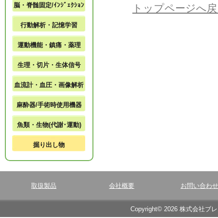
脳・脊髄固定/ｲﾝｼﾞｪｸｼｮﾝ
トップページへ戻
行動解析・記憶学習
運動機能・鎮痛・薬理
生理・切片・生体信号
血流計・血圧・画像解析
麻酔器/手術時使用機器
魚類・生物(代謝･運動)
掘り出し物
取扱製品
会社概要
お問い合わ
Copyright© 2026 株式会社ブ