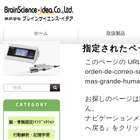
ホーム
取扱製品
指定されたペ
このページの URL
orden-de-correo-s
mas-grande-human
お探しのページは
ん。
ナビゲーションメ
脳・脊髄固定/ｲﾝｼﾞｪｸｼｮﾝ
へ戻る』をクリッ
行動解析・記憶学習