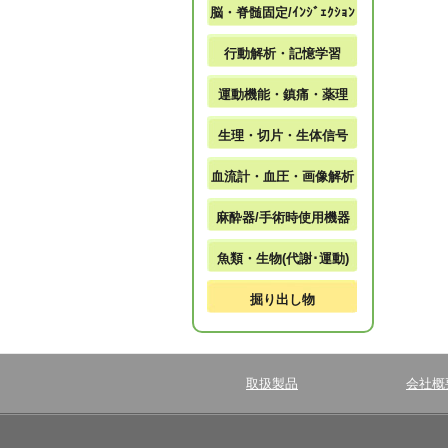
脳・脊髄固定/ｲﾝｼﾞｪｸｼｮﾝ
行動解析・記憶学習
運動機能・鎮痛・薬理
生理・切片・生体信号
血流計・血圧・画像解析
麻酔器/手術時使用機器
魚類・生物(代謝･運動)
掘り出し物
取扱製品
会社概