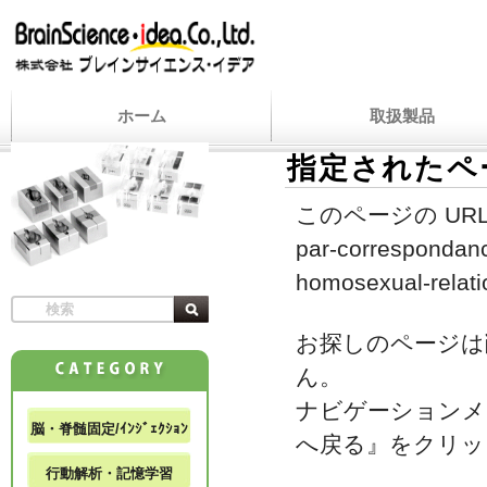
ホーム
取扱製品
指定されたペ
このページの URL
par-correspondanc
homosexual-relati
お探しのページは
ん。
ナビゲーションメ
脳・脊髄固定/ｲﾝｼﾞｪｸｼｮﾝ
へ戻る』をクリッ
行動解析・記憶学習