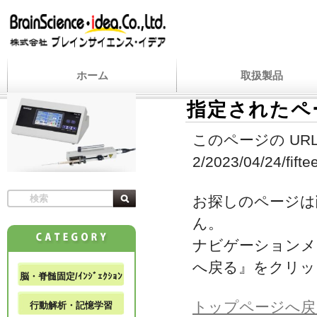
ホーム
取扱製品
指定されたペ
このページの URL
2/2023/04/24/fifte
お探しのページは
ん。
ナビゲーションメ
へ戻る』をクリッ
脳・脊髄固定/ｲﾝｼﾞｪｸｼｮﾝ
トップページへ戻
行動解析・記憶学習