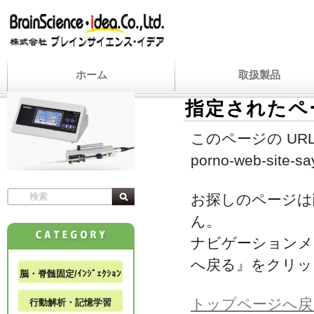
ホーム
取扱製品
指定されたペ
このページの URL
porno-web-site-say
お探しのページは
ん。
ナビゲーションメ
へ戻る』をクリッ
脳・脊髄固定/ｲﾝｼﾞｪｸｼｮﾝ
トップページへ戻
行動解析・記憶学習