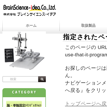
ホーム
取扱製品
指定されたペ
このページの URL
use-that-it-progra
お探しのページは
ん。
ナビゲーションメ
へ戻る』をクリッ
トップページへ戻
脳・脊髄固定/ｲﾝｼﾞｪｸｼｮﾝ