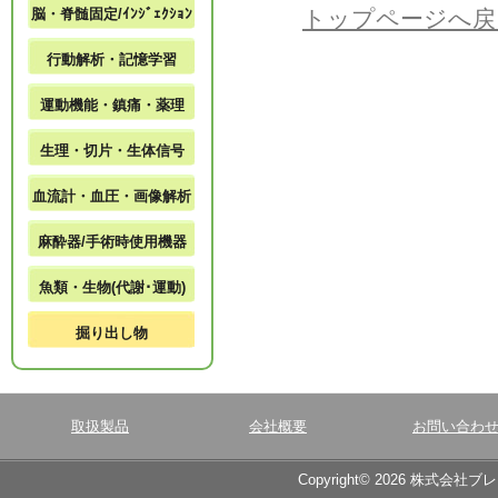
脳・脊髄固定/ｲﾝｼﾞｪｸｼｮﾝ
トップページへ戻
行動解析・記憶学習
運動機能・鎮痛・薬理
生理・切片・生体信号
血流計・血圧・画像解析
麻酔器/手術時使用機器
魚類・生物(代謝･運動)
掘り出し物
取扱製品
会社概要
お問い合わ
Copyright© 2026 株式会社ブ