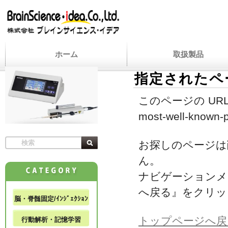
ホーム
取扱製品
指定されたペ
このページの URL
most-well-known-p
お探しのページは
ん。
ナビゲーションメ
へ戻る』をクリッ
脳・脊髄固定/ｲﾝｼﾞｪｸｼｮﾝ
トップページへ戻
行動解析・記憶学習