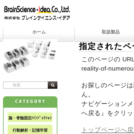
ホーム
取扱製品
指定されたペ
このページの URL
reality-of-numero
お探しのページは
ん。
ナビゲーションメ
へ戻る』をクリッ
脳・脊髄固定/ｲﾝｼﾞｪｸｼｮﾝ
トップページへ戻
行動解析・記憶学習