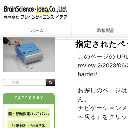
ホーム
取扱製品
指定されたペ
このページの URL
review-2/2023/06/
harder/
お探しのページは
ん。
ナビゲーションメ
脳・脊髄固定/ｲﾝｼﾞｪｸｼｮﾝ
へ戻る』をクリッ
行動解析・記憶学習