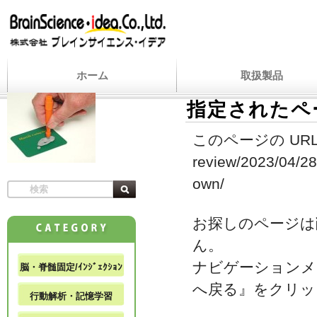
ホーム
取扱製品
指定されたペ
このページの URL
review/2023/04/28
own/
お探しのページは
ん。
ナビゲーションメ
脳・脊髄固定/ｲﾝｼﾞｪｸｼｮﾝ
へ戻る』をクリッ
行動解析・記憶学習