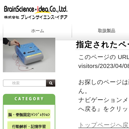
ホーム
取扱製品
指定されたペ
このページの URL
visitors/2023/04/0
お探しのページは
ん。
ナビゲーションメ
へ戻る』をクリッ
脳・脊髄固定/ｲﾝｼﾞｪｸｼｮﾝ
トップページへ戻
行動解析・記憶学習