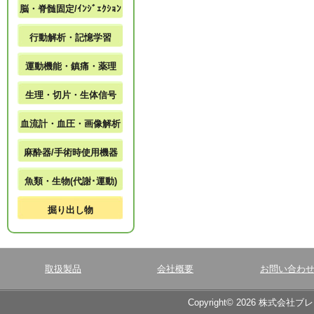
脳・脊髄固定/ｲﾝｼﾞｪｸｼｮﾝ
行動解析・記憶学習
運動機能・鎮痛・薬理
生理・切片・生体信号
血流計・血圧・画像解析
麻酔器/手術時使用機器
魚類・生物(代謝･運動)
掘り出し物
取扱製品
会社概要
お問い合わ
Copyright© 2026 株式会社ブ