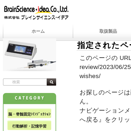
ホーム
取扱製品
指定されたペ
このページの URL
review/2023/06/25
wishes/
お探しのページは
ん。
ナビゲーションメ
脳・脊髄固定/ｲﾝｼﾞｪｸｼｮﾝ
へ戻る』をクリッ
行動解析・記憶学習