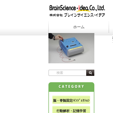
ホーム
脳・脊髄固定/ｲﾝｼﾞｪｸｼｮﾝ
行動解析・記憶学習