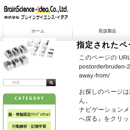
ホーム
取扱製品
指定されたペ
このページの URL
postorderbruden-2/
away-from/
お探しのページは
ん。
ナビゲーションメ
脳・脊髄固定/ｲﾝｼﾞｪｸｼｮﾝ
へ戻る』をクリッ
行動解析・記憶学習