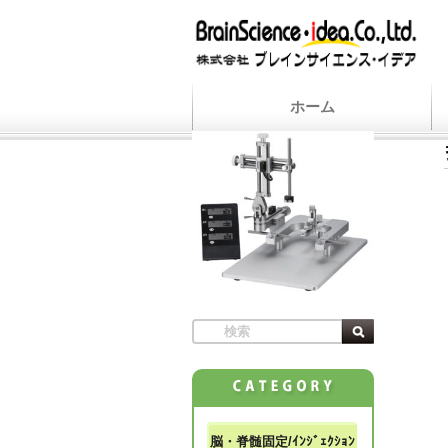
ホーム
脳・脊髄固定/ｲﾝｼﾞｪｸｼｮﾝ