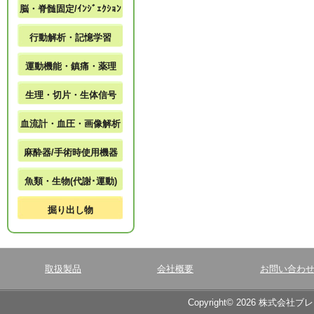
脳・脊髄固定/ｲﾝｼﾞｪｸｼｮﾝ
行動解析・記憶学習
運動機能・鎮痛・薬理
生理・切片・生体信号
血流計・血圧・画像解析
麻酔器/手術時使用機器
魚類・生物(代謝･運動)
掘り出し物
取扱製品
会社概要
お問い合わ
Copyright© 2026 株式会社ブ