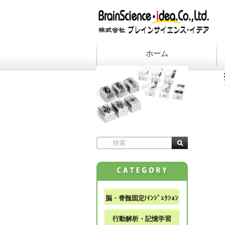
ホーム
脳・脊髄固定/ｲﾝｼﾞｪｸｼｮﾝ
行動解析・記憶学習