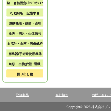
脳・脊髄固定/ｲﾝｼﾞｪｸｼｮﾝ
行動解析・記憶学習
運動機能・鎮痛・薬理
生理・切片・生体信号
血流計・血圧・画像解析
麻酔器/手術時使用機器
魚類・生物(代謝･運動)
掘り出し物
取扱製品
会社概要
お問い合わ
Copyright© 2026 株式会社ブ