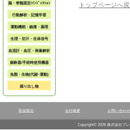
脳・脊髄固定/ｲﾝｼﾞｪｸｼｮﾝ
トップページへ戻
行動解析・記憶学習
運動機能・鎮痛・薬理
生理・切片・生体信号
血流計・血圧・画像解析
麻酔器/手術時使用機器
魚類・生物(代謝･運動)
掘り出し物
取扱製品
会社概要
お問い合わ
Copyright© 2026 株式会社ブ