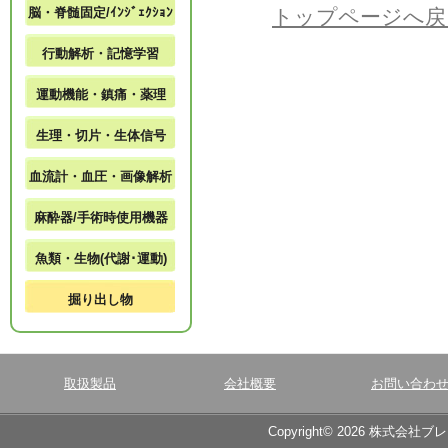
脳・脊髄固定/ｲﾝｼﾞｪｸｼｮﾝ
トップページへ戻
行動解析・記憶学習
運動機能・鎮痛・薬理
生理・切片・生体信号
血流計・血圧・画像解析
麻酔器/手術時使用機器
魚類・生物(代謝･運動)
掘り出し物
取扱製品
会社概要
お問い合わ
Copyright© 2026 株式会社ブ