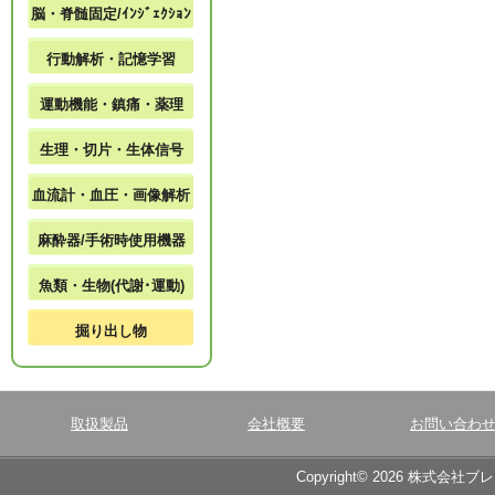
脳・脊髄固定/ｲﾝｼﾞｪｸｼｮﾝ
行動解析・記憶学習
運動機能・鎮痛・薬理
生理・切片・生体信号
血流計・血圧・画像解析
麻酔器/手術時使用機器
魚類・生物(代謝･運動)
掘り出し物
取扱製品
会社概要
お問い合わ
Copyright© 2026 株式会社ブ