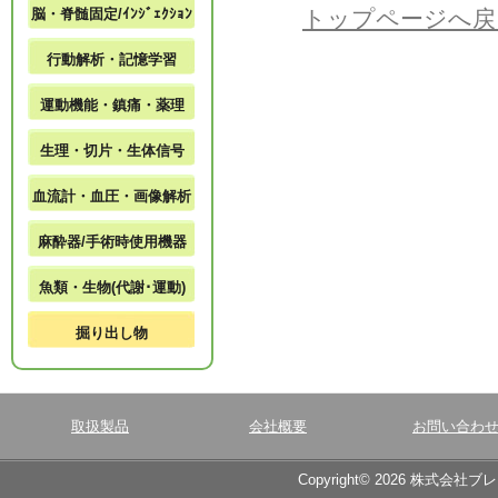
脳・脊髄固定/ｲﾝｼﾞｪｸｼｮﾝ
トップページへ戻
行動解析・記憶学習
運動機能・鎮痛・薬理
生理・切片・生体信号
血流計・血圧・画像解析
麻酔器/手術時使用機器
魚類・生物(代謝･運動)
掘り出し物
取扱製品
会社概要
お問い合わ
Copyright© 2026 株式会社ブ