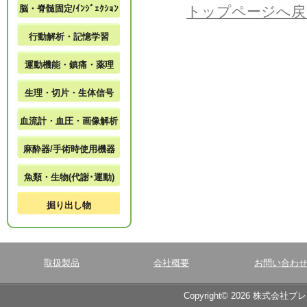
脳・脊髄固定/ｲﾝｼﾞｪｸｼｮﾝ
トップページへ戻
行動解析・記憶学習
運動機能・鎮痛・薬理
生理・切片・生体信号
血流計・血圧・画像解析
麻酔器/手術時使用機器
魚類・生物(代謝･運動)
掘り出し物
取扱製品
会社概要
お問い合わ
Copyright© 2026 株式会社ブ