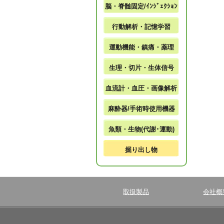
脳・脊髄固定/ｲﾝｼﾞｪｸｼｮﾝ
行動解析・記憶学習
運動機能・鎮痛・薬理
生理・切片・生体信号
血流計・血圧・画像解析
麻酔器/手術時使用機器
魚類・生物(代謝･運動)
掘り出し物
取扱製品
会社概