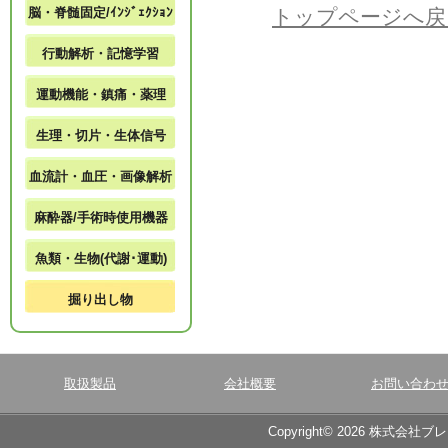
脳・脊髄固定/ｲﾝｼﾞｪｸｼｮﾝ
トップページへ戻
行動解析・記憶学習
運動機能・鎮痛・薬理
生理・切片・生体信号
血流計・血圧・画像解析
麻酔器/手術時使用機器
魚類・生物(代謝･運動)
掘り出し物
取扱製品
会社概要
お問い合わ
Copyright© 2026 株式会社ブ