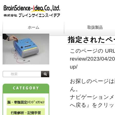
ホーム
取扱製品
指定されたペ
このページの URL
review/2023/04/20/
up/
お探しのページは
ん。
ナビゲーションメ
脳・脊髄固定/ｲﾝｼﾞｪｸｼｮﾝ
へ戻る』をクリッ
行動解析・記憶学習