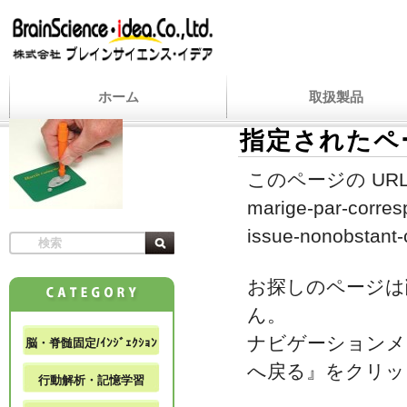
ホーム
取扱製品
指定されたペ
このページの URL
marige-par-corres
issue-nonobstant-c
お探しのページは
ん。
ナビゲーションメ
脳・脊髄固定/ｲﾝｼﾞｪｸｼｮﾝ
へ戻る』をクリッ
行動解析・記憶学習