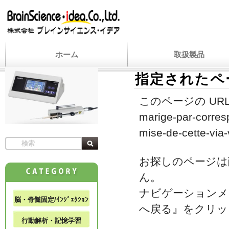
ホーム
取扱製品
指定されたペ
このページの URL
marige-par-corres
mise-de-cette-via-
お探しのページは
ん。
ナビゲーションメ
脳・脊髄固定/ｲﾝｼﾞｪｸｼｮﾝ
へ戻る』をクリッ
行動解析・記憶学習